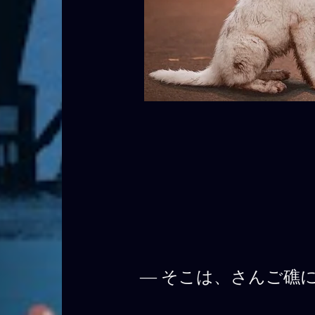
―
そこは、さんご礁