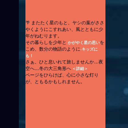
🌴 またたく星のもと、ヤシの葉がささ
やくようにこすれあい、風とともに少
年がねむります。
その暮らしを少年と
を
かがやく星の思い
こめ、数分の物語のように
‐キッズに
も！
さぁ、ひと息いれて旅しませんか…夜
空へ…冬の大三角形へ
＜詳細＞
ページをひらけば、心に小さな灯り
が、ともるかもしれません。