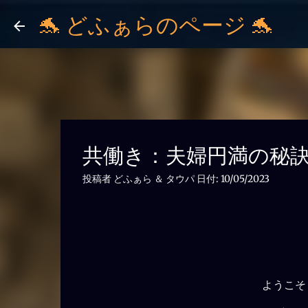
🐬 どふぁらのページ 🐬
共働き：夫婦円満の秘
投稿者
どふぁら ＆ タウパ
日付:
10/05/2023
ようこそ