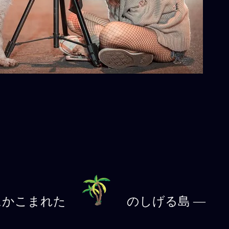
にかこまれた
のしげる島 ―